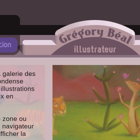
 galerie des
condense
illustrations
ux en
e zone ou
e navigateur
ficher la