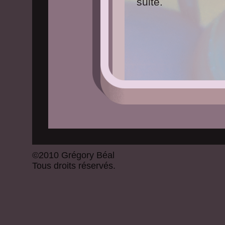
suite.
©2010 Grégory Béal
Tous droits réservés.